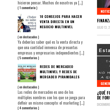
hicieron pensar. Muchos de nosotros ya
[…]
1 comentario
NOTIC
10 CONSEJOS PARA HACER
FINANZ
VENTA DIRECTA EN UN
NEGOCIO MULTINIVEL
JULIO 13, 
en
destacados
Ya deberías saber qué es la venta directa y
que una cantidad inmensa de presuntas
empresas y empresarios independientes
[…]
5 comentarios
REDES DE MERCADEO
MULTINIVEL Y REDES DE
MERCADEO PIRAMIDALES
GENE
en
destacados
Las redes de mercadeo es uno de los
¿QUÉ F
múltiples nombres con los que se juega para
DE FOR
definir un mismo concepto: el marketing
[…]
DICIEMBRE
4 comentarios