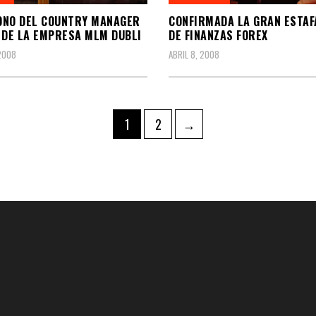
ONO DEL COUNTRY MANAGER
CONFIRMADA LA GRAN ESTA
 DE LA EMPRESA MLM DUBLI
DE FINANZAS FOREX
 2008
ABRIL 8, 2008
ación
Página
Página
1
2
→
das