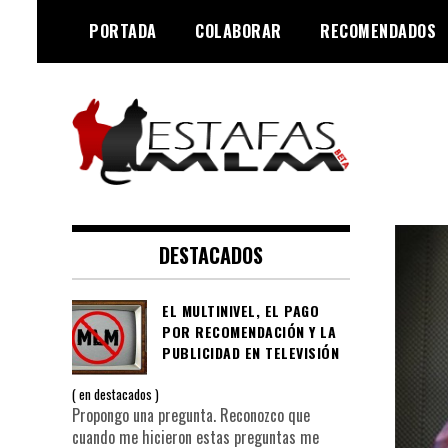
Saltar
PORTADA
COLABORAR
RECOMENDADOS
al
contenido
Negocios MLM y estafas
Estafas MLM
piramidales
DESTACADOS
EL MULTINIVEL, EL PAGO
POR RECOMENDACIÓN Y LA
PUBLICIDAD EN TELEVISIÓN
en
destacados
Propongo una pregunta. Reconozco que
cuando me hicieron estas preguntas me