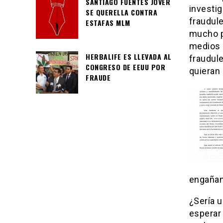
SANTIAGO FUENTES JOVER
investi
SE QUERELLA CONTRA
fraudul
ESTAFAS MLM
mucho p
medios 
HERBALIFE ES LLEVADA AL
fraudul
CONGRESO DE EEUU POR
quieran
FRAUDE
engañan
¿Sería 
esperar 