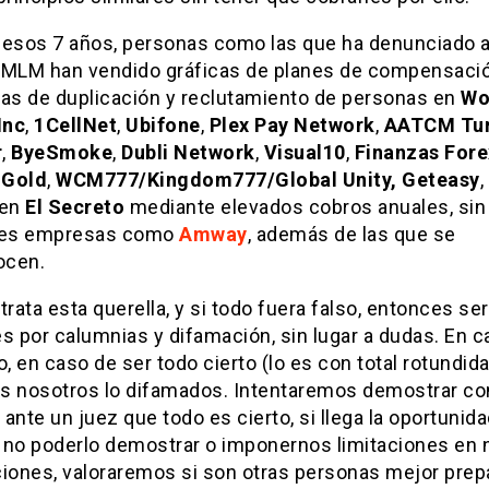
 esos 7 años, personas como las que ha denunciado 
 MLM han vendido gráficas de planes de compensaci
s de duplicación y reclutamiento de personas en
Wo
Inc
,
1CellNet
,
Ubifone
,
Plex Pay Network
,
AATCM Tu
r
,
ByeSmoke
,
Dubli Network
,
Visual10
,
Finanzas Fore
 Gold
,
WCM777/Kingdom777/Global Unity, Geteasy
,
 en
El Secreto
mediante elevados cobros anuales, sin
res empresas como
Amway
, además de las que se
ocen.
trata esta querella, y si todo fuera falso, entonces s
s por calumnias y difamación, sin lugar a dudas. En 
o, en caso de ser todo cierto (lo es con total rotundida
s nosotros lo difamados. Intentaremos demostrar co
ante un juez que todo es cierto, si llega la oportunida
 no poderlo demostrar o imponernos limitaciones en 
ciones, valoraremos si son otras personas mejor pre