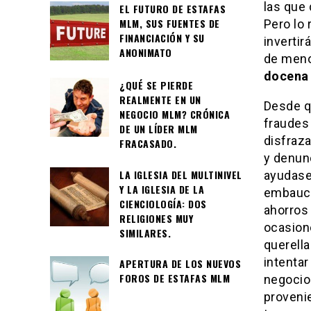
las que
EL FUTURO DE ESTAFAS
MLM, SUS FUENTES DE
Pero lo
FINANCIACIÓN Y SU
inverti
ANONIMATO
de meno
docena 
¿QUÉ SE PIERDE
REALMENTE EN UN
Desde q
NEGOCIO MLM? CRÓNICA
fraudes
DE UN LÍDER MLM
disfraz
FRACASADO.
y denunc
LA IGLESIA DEL MULTINIVEL
ayudasen
Y LA IGLESIA DE LA
embauca
CIENCIOLOGÍA: DOS
ahorros
RELIGIONES MUY
ocasion
SIMILARES.
querella
intenta
APERTURA DE LOS NUEVOS
FOROS DE ESTAFAS MLM
negocio 
provenie