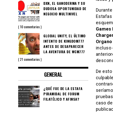
DXN, EL GANODERMA Y SU
DUDOSA OPORTUNIDAD DE
Durante
NEGOCIO MULTINIVEL
Estafas
esquema
10 comentarios
Games 
Charge
GLOBAL UNITY, EL ÚLTIMO
INTENTO DE KINGDOM777
Organo
ANTES DE DESAPARECER
incluso
LA AVENTURA DE WCM777
anterio
21 comentarios
descon
De esto 
GENERAL
culpable
contrari
¿QUÉ FUE DE LA ESTAFA
seríamo
PIRAMIDAL DE FORUM
pruebas 
FILATÉLICO Y AFINSA?
caso de
publica