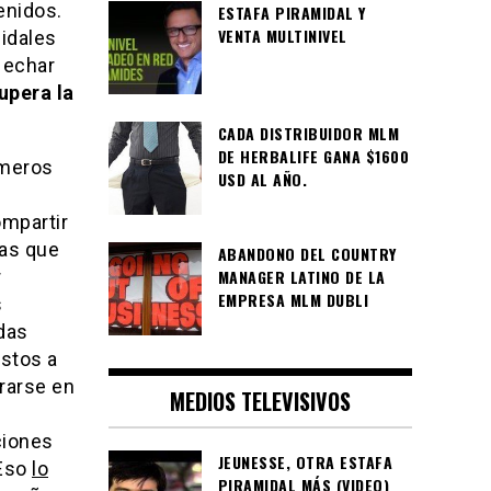
enidos.
ESTAFA PIRAMIDAL Y
VENTA MULTINIVEL
idales
 echar
upera la
CADA DISTRIBUIDOR MLM
DE HERBALIFE GANA $1600
umeros
USD AL AÑO.
ompartir
ias que
ABANDONO DEL COUNTRY
MANAGER LATINO DE LA
r
EMPRESA MLM DUBLI
s
das
stos a
crarse en
MEDIOS TELEVISIVOS
e
ciones
JEUNESSE, OTRA ESTAFA
 Eso
lo
PIRAMIDAL MÁS (VIDEO)