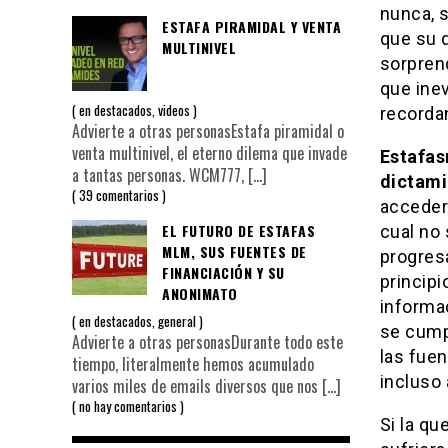
nunca, 
ESTAFA PIRAMIDAL Y VENTA
que su q
MULTINIVEL
sorpren
que inev
en
destacados
,
videos
recorda
Advierte a otras personasEstafa piramidal o
venta multinivel, el eterno dilema que invade
Estafas
a tantas personas. WCM777,
[…]
dictami
39 comentarios
acceder 
EL FUTURO DE ESTAFAS
cual no 
MLM, SUS FUENTES DE
progres
FINANCIACIÓN Y SU
principi
ANONIMATO
informa
en
destacados
,
general
se cump
Advierte a otras personasDurante todo este
las fue
tiempo, literalmente hemos acumulado
incluso 
varios miles de emails diversos que nos
[…]
no hay comentarios
Si la qu