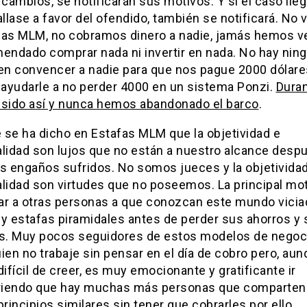
 cambios, se notificarán sus motivos. Y si el caso lleg
allase a favor del ofendido, también se notificará. No 
fas MLM, no cobramos dinero a nadie, jamás hemos v
mendado comprar nada ni invertir en nada. No hay nin
 en convencer a nadie para que nos pague 2000 dólare
r ayudarle a no perder 4000 en un sistema Ponzi.
Duran
 sido así y nunca hemos abandonado el barco
.
 se ha dicho en Estafas MLM que la objetividad e
alidad son lujos que no están a nuestro alcance desp
os engaños sufridos. No somos jueces y la objetivida
alidad son virtudes que no poseemos. La principal mo
ar a otras personas a que conozcan este mundo vicia
 y estafas piramidales antes de perder sus ahorros y
es. Muy pocos seguidores de estos modelos de negoc
ien no trabaje sin pensar en el día de cobro pero, au
difícil de creer, es muy emocionante y gratificante ir
iendo que hay muchas más personas que comparten
principios similares sin tener que cobrarles por ello.