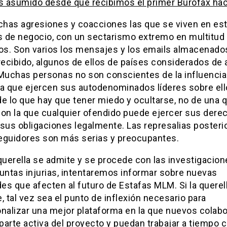
 asumido desde que recibimos el primer Burofax ha
has agresiones y coacciones las que se viven en es
 de negocio, con un sectarismo extremo en multitud
uos. Son varios los mensajes y los emails almacenado
ecibido, algunos de ellos de países considerados de 
 Muchas personas no son conscientes de la influencia
sa que ejercen sus autodenominados líderes sobre ell
e lo que hay que tener miedo y ocultarse, no de una q
con la que cualquier ofendido puede ejercer sus dere
sus obligaciones legalmente. Las represalias posteri
eguidores son más serias y preocupantes.
querella se admite y se procede con las investigacio
suntas injurias, intentaremos informar sobre nuevas
s que afecten al futuro de Estafas MLM. Si la querel
, tal vez sea el punto de inflexión necesario para
onalizar una mejor plataforma en la que nuevos colab
parte activa del proyecto y puedan trabajar a tiempo 