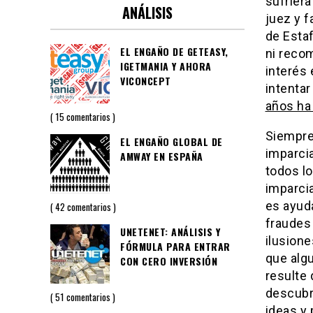
sufriera
ANÁLISIS
juez y f
de Esta
EL ENGAÑO DE GETEASY,
ni reco
IGETMANIA Y AHORA
interés
VICONCEPT
intenta
años ha
15 comentarios
Siempre
EL ENGAÑO GLOBAL DE
imparci
AMWAY EN ESPAÑA
todos l
imparci
es ayud
42 comentarios
fraudes
UNETENET: ANÁLISIS Y
ilusion
FÓRMULA PARA ENTRAR
que algu
CON CERO INVERSIÓN
resulte 
descubr
51 comentarios
ideas y 