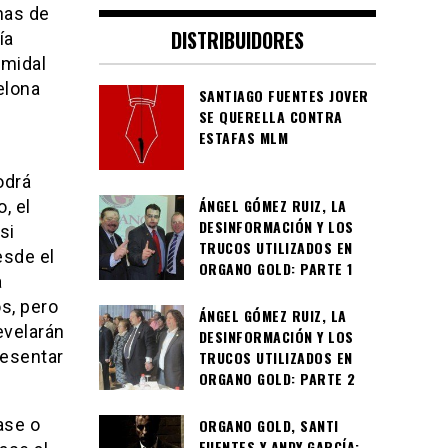
has de
DISTRIBUIDORES
ía
amidal
elona
SANTIAGO FUENTES JOVER
SE QUERELLA CONTRA
ESTAFAS MLM
odrá
ÁNGEL GÓMEZ RUIZ, LA
, el
DESINFORMACIÓN Y LOS
si
TRUCOS UTILIZADOS EN
esde el
ORGANO GOLD: PARTE 1
a
s, pero
ÁNGEL GÓMEZ RUIZ, LA
evelarán
DESINFORMACIÓN Y LOS
resentar
TRUCOS UTILIZADOS EN
ORGANO GOLD: PARTE 2
ase o
ORGANO GOLD, SANTI
FUENTES Y ANDY GARCÍA: