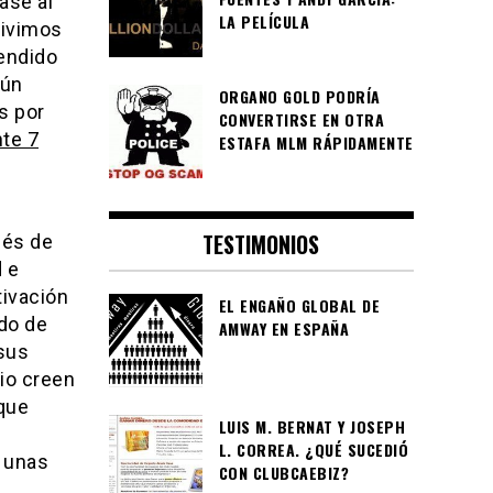
ase al
LA PELÍCULA
vivimos
endido
gún
ORGANO GOLD PODRÍA
s por
CONVERTIRSE EN OTRA
te 7
ESTAFA MLM RÁPIDAMENTE
TESTIMONIOS
ués de
d e
tivación
EL ENGAÑO GLOBAL DE
do de
AMWAY EN ESPAÑA
 sus
io creen
nque
LUIS M. BERNAT Y JOSEPH
L. CORREA. ¿QUÉ SUCEDIÓ
 unas
CON CLUBCAEBIZ?