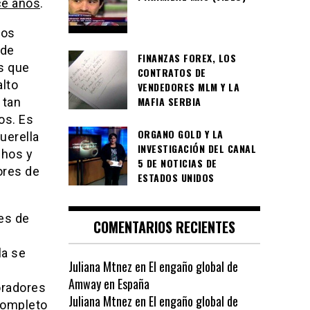
ce años
.
tos
 de
FINANZAS FOREX, LOS
s que
CONTRATOS DE
alto
VENDEDORES MLM Y LA
MAFIA SERBIA
 tan
os. Es
ORGANO GOLD Y LA
uerella
INVESTIGACIÓN DEL CANAL
chos y
5 DE NOTICIAS DE
ores de
ESTADOS UNIDOS
nes de
COMENTARIOS RECIENTES
la se
Juliana Mtnez
en
El engaño global de
Amway en España
oradores
Juliana Mtnez
en
El engaño global de
completo