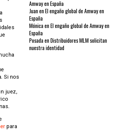
Amway en España
Juan
en
El engaño global de Amway en
a
España
s
Mónica
en
El engaño global de Amway en
idales
España
que
Posada
en
Distribuidores MLM solicitan
nuestra identidad
 mucha
e
ue
. Si nos
n juez,
rico
nas.
e
er
para