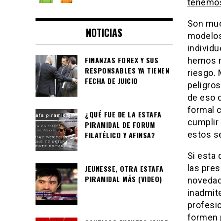
tenemos
Son muc
NOTICIAS
modelos
individ
FINANZAS FOREX Y SUS
hemos r
RESPONSABLES YA TIENEN
riesgo.
FECHA DE JUICIO
peligro
de eso d
formal 
¿QUÉ FUE DE LA ESTAFA
cumplir 
PIRAMIDAL DE FORUM
estos s
FILATÉLICO Y AFINSA?
Si esta 
las pre
JEUNESSE, OTRA ESTAFA
PIRAMIDAL MÁS (VIDEO)
novedade
inadmite
profesi
formen 