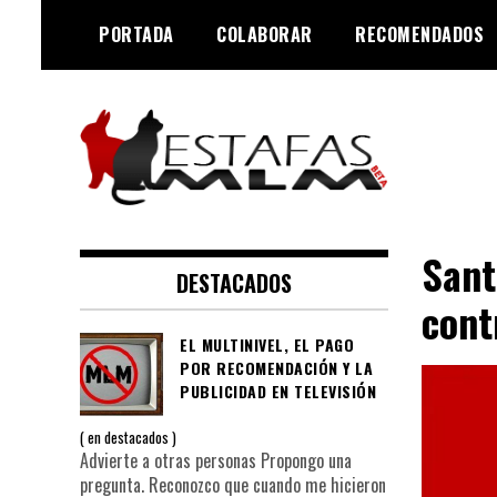
Saltar
PORTADA
COLABORAR
RECOMENDADOS
al
contenido
Negocios MLM y estafas
Estafas MLM
piramidales
Sant
DESTACADOS
cont
EL MULTINIVEL, EL PAGO
POR RECOMENDACIÓN Y LA
PUBLICIDAD EN TELEVISIÓN
en
destacados
Advierte a otras personas Propongo una
pregunta. Reconozco que cuando me hicieron