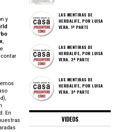
a
LAS MENTIRAS DE
ón y
HERBALIFE, POR LUISA
rld
VERA. 1ª PARTE
rbo
x
,
LAS MENTIRAS DE
 e
HERBALIFE, POR LUISA
 contar
VERA. 2ª PARTE
LAS MENTIRAS DE
eremos
HERBALIFE, POR LUISA
caso
VERA. 3ª PARTE
d),
n
d. En
VIDEOS
nuestras
paradas