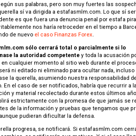
según sus palabras, pero son muy fuertes las sospec
uerella sí va dirigida a estafasmlm.com. Lo que sí ser
dente es que fuera una denuncia penal por estafa pir
itablemente nos haría retroceder en el tiempo a Barc
ndo de nuevo
el caso Finanzas Forex
.
mlm.com sólo cerrará total o parcialmente si lo
nase la autoridad competente
y toda la acusación p
en cualquier momento al sitio web durante el proceso
será ni editado ni eliminado para ocultar nada, incluso 
ase la querella, asumiendo nuestra responsabilidad d
o. En el caso de ser notificados, habría que recurrir a l
ción y material recolectado durante estos últimos año
lirá estrictamente con la promesa de que jamás se r
ntes de la información y pruebas que tengamos que p
aunque pudieran dificultar la defensa.
erella progresa, se notificará. Si estafasmlm.com cerr