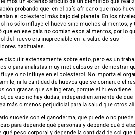
leímos un extenso artículo de un científico que reali
gación probando que, en el país africano que más hue
enían el colesterol más bajo del planeta. En los nivele
ol no sólo influye el huevo sino muchos alimentos, y
 que en ese país no comían esos alimentos, por lo qu
ol del huevo era inapreciable en la salud de sus
dores habituales.
e discutir extensamente sobre esto, pero es un traba
icos o para analistas muy meticulosos en demostrar qu
fluye o no influye en el colesterol. No importa el org
simile, ni la cantidad de huevos que se coman, o el re
s con grasas que se ingieran, porque el huevo tiene
rol, de eso no hay dudas, independientemente de que 
ea más o menos perjudicial para la salud que otros al
rario sucede con el ganoderma, que puede o no puede
ioso para depende qué personas y depende qué dieta
 qué peso corporal y depende la cantidad de sol que