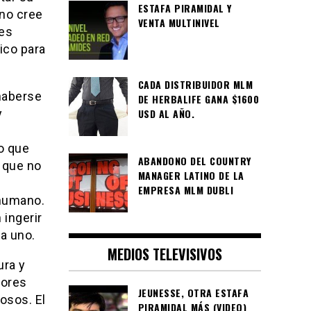
ESTAFA PIRAMIDAL Y
 no cree
VENTA MULTINIVEL
les
ico para
CADA DISTRIBUIDOR MLM
haberse
DE HERBALIFE GANA $1600
USD AL AÑO.
y
o que
ABANDONO DEL COUNTRY
, que no
MANAGER LATINO DE LA
EMPRESA MLM DUBLI
 humano.
 ingerir
a uno.
MEDIOS TELEVISIVOS
ura y
dores
JEUNESSE, OTRA ESTAFA
osos. El
PIRAMIDAL MÁS (VIDEO)