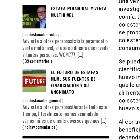
Una vez 
ESTAFA PIRAMIDAL Y VENTA
investi
MULTINIVEL
comía, t
colester
se probó
en
destacados
,
videos
colester
Advierte a otras personasEstafa piramidal o
venta multinivel, el eterno dilema que invade
consumi
a tantas personas. WCM777,
[…]
39 comentarios
Se pued
científ
EL FUTURO DE ESTAFAS
huevo in
MLM, SUS FUENTES DE
que lo a
FINANCIACIÓN Y SU
ANONIMATO
alimento
coleste
en
destacados
,
general
Advierte a otras personasDurante todo este
huevo s
tiempo, literalmente hemos acumulado
varios miles de emails diversos que nos
[…]
Al cont
no hay comentarios
benefic
depende