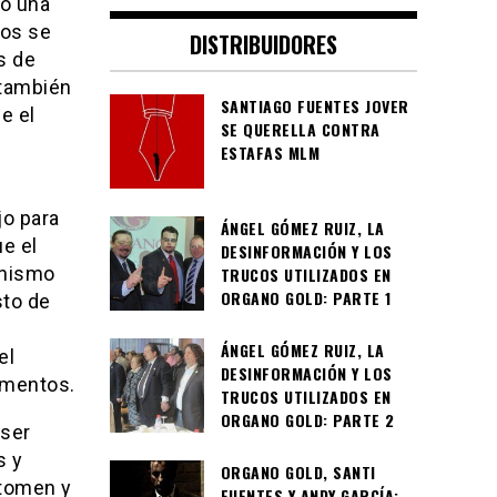
zó una
vos se
DISTRIBUIDORES
s de
 también
SANTIAGO FUENTES JOVER
e el
SE QUERELLA CONTRA
ESTAFAS MLM
jo para
ÁNGEL GÓMEZ RUIZ, LA
e el
DESINFORMACIÓN Y LOS
anismo
TRUCOS UTILIZADOS EN
ORGANO GOLD: PARTE 1
sto de
ÁNGEL GÓMEZ RUIZ, LA
el
DESINFORMACIÓN Y LOS
imentos.
TRUCOS UTILIZADOS EN
ORGANO GOLD: PARTE 2
 ser
s y
ORGANO GOLD, SANTI
 tomen y
FUENTES Y ANDY GARCÍA: