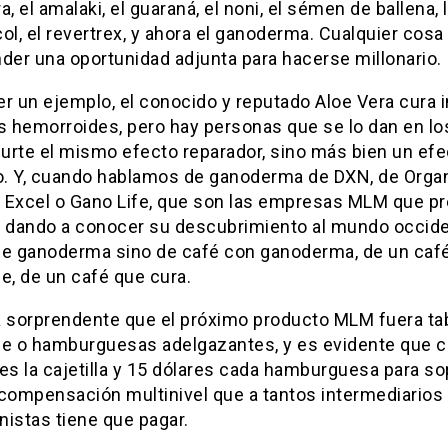
a, el amalaki, el guaraná, el noni, el sémen de ballena, 
ol, el revertrex, y ahora el ganoderma. Cualquier cosa
der una oportunidad adjunta para hacerse millonario.
r un ejemplo, el conocido y reputado Aloe Vera cura 
s hemorroides, pero hay personas que se lo dan en lo
surte el mismo efecto reparador, sino más bien un ef
. Y, cuando hablamos de ganoderma de DXN, de Organ
 Excel o Gano Life, que son las empresas MLM que 
r dando a conocer su descubrimiento al mundo occide
de ganoderma sino de café con ganoderma, de un caf
e, de un café que cura.
a sorprendente que el próximo producto MLM fuera t
le o hamburguesas adelgazantes, y es evidente que c
es la cajetilla y 15 dólares cada hamburguesa para sop
 compensación multinivel que a tantos intermediarios
nistas tiene que pagar.