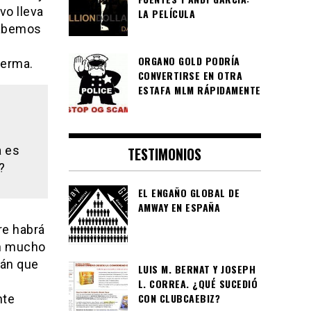
vo lleva
LA PELÍCULA
sabemos
ORGANO GOLD PODRÍA
derma.
CONVERTIRSE EN OTRA
ESTAFA MLM RÁPIDAMENTE
a es
TESTIMONIOS
?
EL ENGAÑO GLOBAL DE
AMWAY EN ESPAÑA
re habrá
en mucho
rán que
LUIS M. BERNAT Y JOSEPH
L. CORREA. ¿QUÉ SUCEDIÓ
CON CLUBCAEBIZ?
nte