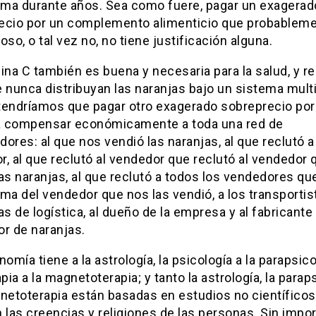
ma durante años. Sea como fuere, pagar un exagerad
ecio por un complemento alimenticio que probablem
oso, o tal vez no, no tiene justificación alguna.
ina C también es buena y necesaria para la salud, y 
 nunca distribuyan las naranjas bajo un sistema multi
tendríamos que pagar otro exagerado sobreprecio por
ra compensar económicamente a toda una red de
idores: al que nos vendió las naranjas, al que reclutó 
, al que reclutó al vendedor que reclutó al vendedor
as naranjas, al que reclutó a todos los vendedores qu
ma del vendedor que nos las vendió, a los transportis
 de logística, al dueño de la empresa y al fabricante
or de naranjas.
nomía tiene a la astrología, la psicología a la parapsicol
apia a la magnetoterapia; y tanto la astrología, la parap
gnetoterapia están basadas en estudios no científico
 las creencias y religiones de las personas. Sin impor