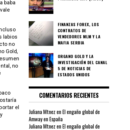
la baba
 vale
FINANZAS FOREX, LOS
incluso
CONTRATOS DE
VENDEDORES MLM Y LA
s labios
MAFIA SERBIA
ecto no
o Gold,
ORGANO GOLD Y LA
presumen
INVESTIGACIÓN DEL CANAL
ntal, no
5 DE NOTICIAS DE
é
ESTADOS UNIDOS
abaco
COMENTARIOS RECIENTES
ostaría
ortar el
Juliana Mtnez
en
El engaño global de
 y
Amway en España
Juliana Mtnez
en
El engaño global de