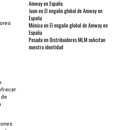
Amway en España
Juan
en
El engaño global de Amway en
España
dores
Mónica
en
El engaño global de Amway en
l
España
Posada
en
Distribuidores MLM solicitan
nuestra identidad
n
ofrecer
 de
a
iones