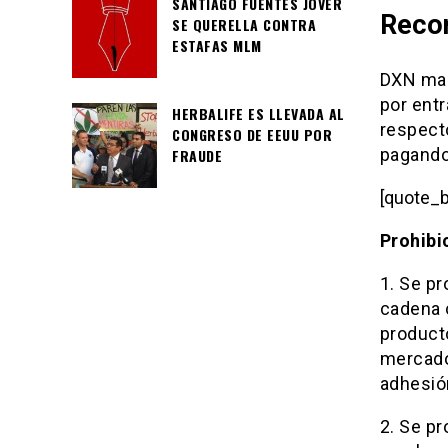
SANTIAGO FUENTES JOVER
Recor
SE QUERELLA CONTRA
ESTAFAS MLM
DXN mani
por entr
HERBALIFE ES LLEVADA AL
respect
CONGRESO DE EEUU POR
pagando
FRAUDE
[quote_
Prohibi
1. Se pr
cadena o
producto
mercado 
adhesió
2. Se p