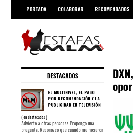
Saltar
PORTADA
COLABORAR
RECOMENDADOS
al
contenido
Negocios MLM y estafas
Estafas MLM
piramidales
DXN,
DESTACADOS
opor
EL MULTINIVEL, EL PAGO
POR RECOMENDACIÓN Y LA
PUBLICIDAD EN TELEVISIÓN
en
destacados
Advierte a otras personas Propongo una
pregunta. Reconozco que cuando me hicieron