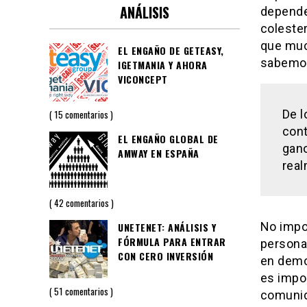
ANÁLISIS
depende 
coleste
que muc
EL ENGAÑO DE GETEASY,
sabemos
IGETMANIA Y AHORA
VICONCEPT
De l
15 comentarios
cont
EL ENGAÑO GLOBAL DE
gano
AMWAY EN ESPAÑA
real
42 comentarios
No impo
UNETENET: ANÁLISIS Y
FÓRMULA PARA ENTRAR
persona
CON CERO INVERSIÓN
en demo
es impo
51 comentarios
comunid