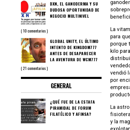
ganoder
DXN, EL GANODERMA Y SU
sobrepr
DUDOSA OPORTUNIDAD DE
NEGOCIO MULTINIVEL
benefici
La vitam
10 comentarios
para que
GLOBAL UNITY, EL ÚLTIMO
porque 
INTENTO DE KINGDOM777
kilo pa
ANTES DE DESAPARECER
distribu
LA AVENTURA DE WCM777
vendedor
21 comentarios
vendió l
por enci
GENERAL
empresas
product
¿QUÉ FUE DE LA ESTAFA
La astro
PIRAMIDAL DE FORUM
FILATÉLICO Y AFINSA?
fisioter
y la ma
explotan