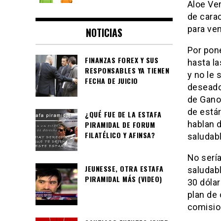
Aloe Ver
de carac
para ven
NOTICIAS
Por pone
FINANZAS FOREX Y SUS
hasta la
RESPONSABLES YA TIENEN
y no le 
FECHA DE JUICIO
deseado
de Gano
de está
¿QUÉ FUE DE LA ESTAFA
hablan 
PIRAMIDAL DE FORUM
FILATÉLICO Y AFINSA?
saludabl
No serí
JEUNESSE, OTRA ESTAFA
saludab
PIRAMIDAL MÁS (VIDEO)
30 dólar
plan de
comisio