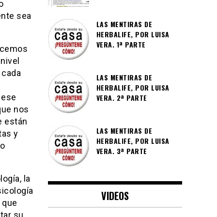
o
ente sea
LAS MENTIRAS DE
HERBALIFE, POR LUISA
VERA. 1ª PARTE
recemos
nivel
 cada
LAS MENTIRAS DE
HERBALIFE, POR LUISA
a ese
VERA. 2ª PARTE
 que nos
e están
LAS MENTIRAS DE
tas y
HERBALIFE, POR LUISA
 o
VERA. 3ª PARTE
ogía, la
sicología
VIDEOS
s que
tar su