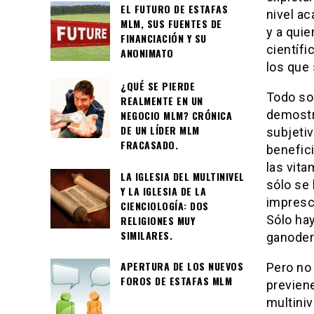
EL FUTURO DE ESTAFAS
nivel ac
MLM, SUS FUENTES DE
y a quie
FINANCIACIÓN Y SU
científ
ANONIMATO
los que 
¿QUÉ SE PIERDE
Todo so
REALMENTE EN UN
demostr
NEGOCIO MLM? CRÓNICA
DE UN LÍDER MLM
subjeti
FRACASADO.
benefic
las vita
LA IGLESIA DEL MULTINIVEL
sólo se
Y LA IGLESIA DE LA
impresc
CIENCIOLOGÍA: DOS
Sólo hay
RELIGIONES MUY
SIMILARES.
ganoder
APERTURA DE LOS NUEVOS
Pero no
FOROS DE ESTAFAS MLM
previen
multiniv