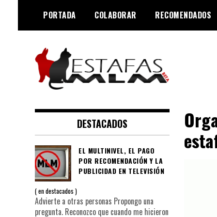
Saltar
PORTADA
COLABORAR
RECOMENDADOS
al
contenido
Negocios MLM y estafas
Estafas MLM
piramidales
Orga
DESTACADOS
esta
EL MULTINIVEL, EL PAGO
POR RECOMENDACIÓN Y LA
PUBLICIDAD EN TELEVISIÓN
en
destacados
Advierte a otras personas Propongo una
pregunta. Reconozco que cuando me hicieron