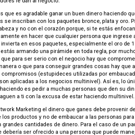
idores le dan al negocio.
 que es agradable ganar un buen dinero haciendo qu
 se inscriban con los paquetes bronce, plata y oro. 
abeza y no con el corazón porque, si te estás enfoca
vamente en hacer que cualquier persona que ingrese a
 invierta en esos paquetes, especialmente el oro de 
, estás armando una pirámide en toda regla, por much
 que para ser serio con el negocio hay que comprom
manera o que para conseguir grandes cosas hay que a
 compromisos (estupideces utilizadas por embauca
on aplicadas a los negocios multinivel). Así es, lo ún
 haciendo es pedir a muchas personas que den su din
aguen a ti con la excusa de estar haciendo multinivel.
twork Marketing el dinero que ganes debe provenir de
e los productos y no de embaucar a las personas para
n grandes cantidades de dinero. Para el caso de un p
e debería ser ofrecido a una persona que puede manej