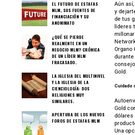
Aún así,
EL FUTURO DE ESTAFAS
MLM, SUS FUENTES DE
y dejart
FINANCIACIÓN Y SU
de tus 
ANONIMATO
líderes 
millona
¿QUÉ SE PIERDE
Network
REALMENTE EN UN
Organo 
NEGOCIO MLM? CRÓNICA
DE UN LÍDER MLM
durante
FRACASADO.
consejo
Gold.
LA IGLESIA DEL MULTINIVEL
Y LA IGLESIA DE LA
Cuidado c
CIENCIOLOGÍA: DOS
RELIGIONES MUY
Autoenv
SIMILARES.
Gold co
APERTURA DE LOS NUEVOS
dólares 
FOROS DE ESTAFAS MLM
producto
Una opci