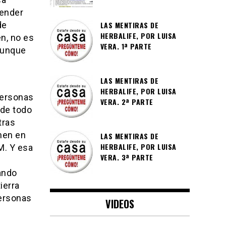
vender
LAS MENTIRAS DE
de
HERBALIFE, POR LUISA
n, no es
VERA. 1ª PARTE
aunque
LAS MENTIRAS DE
HERBALIFE, POR LUISA
personas
VERA. 2ª PARTE
 de todo
tras
nen en
LAS MENTIRAS DE
HERBALIFE, POR LUISA
M. Y esa
VERA. 3ª PARTE
ando
ierra
personas
VIDEOS