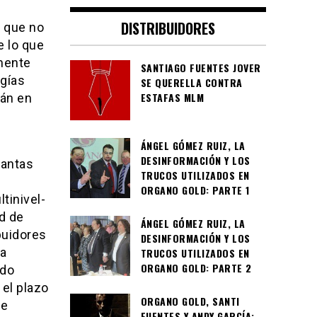
DISTRIBUIDORES
 que no
 lo que
mente
SANTIAGO FUENTES JOVER
gías
SE QUERELLA CONTRA
ESTAFAS MLM
rán en
ÁNGEL GÓMEZ RUIZ, LA
DESINFORMACIÓN Y LOS
tantas
TRUCOS UTILIZADOS EN
ORGANO GOLD: PARTE 1
ltinivel-
d de
ÁNGEL GÓMEZ RUIZ, LA
buidores
DESINFORMACIÓN Y LOS
ca
TRUCOS UTILIZADOS EN
ORGANO GOLD: PARTE 2
ido
el plazo
ORGANO GOLD, SANTI
de
FUENTES Y ANDY GARCÍA: