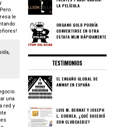
y
LA PELÍCULA
 Pero
resa le
entando
ORGANO GOLD PODRÍA
CONVERTIRSE EN OTRA
eñores!
ESTAFA MLM RÁPIDAMENTE
ida,
r
TESTIMONIOS
EL ENGAÑO GLOBAL DE
AMWAY EN ESPAÑA
egocio
ar una
a red y
LUIS M. BERNAT Y JOSEPH
nte
L. CORREA. ¿QUÉ SUCEDIÓ
des
CON CLUBCAEBIZ?
ca