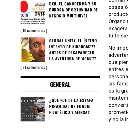
DXN, EL GANODERMA Y SU
obsesión
DUDOSA OPORTUNIDAD DE
producto
NEGOCIO MULTINIVEL
Organo 
exagera
10 comentarios
tú te si
GLOBAL UNITY, EL ÚLTIMO
INTENTO DE KINGDOM777
No impo
ANTES DE DESAPARECER
adverte
LA AVENTURA DE WCM777
que pie
21 comentarios
entres e
persona
GENERAL
las fam
es la gr
manteni
¿QUÉ FUE DE LA ESTAFA
converti
PIRAMIDAL DE FORUM
prometi
FILATÉLICO Y AFINSA?
y no la 