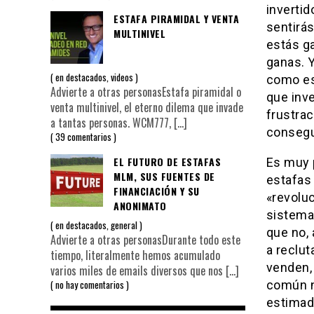
invertid
ESTAFA PIRAMIDAL Y VENTA
sentirá
MULTINIVEL
estás g
ganas. 
en
destacados
,
videos
como es
Advierte a otras personasEstafa piramidal o
que inve
venta multinivel, el eterno dilema que invade
frustrac
a tantas personas. WCM777,
[…]
consegui
39 comentarios
EL FUTURO DE ESTAFAS
Es muy 
MLM, SUS FUENTES DE
estafas
FINANCIACIÓN Y SU
«revoluc
ANONIMATO
sistema
en
destacados
,
general
que no, 
Advierte a otras personasDurante todo este
a reclu
tiempo, literalmente hemos acumulado
venden, 
varios miles de emails diversos que nos
[…]
común n
no hay comentarios
estimad