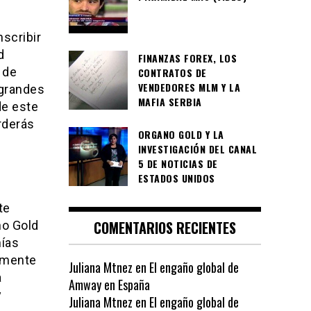
nscribir
d
FINANZAS FOREX, LOS
 de
CONTRATOS DE
VENDEDORES MLM Y LA
 grandes
MAFIA SERBIA
de este
erderás
ORGANO GOLD Y LA
INVESTIGACIÓN DEL CANAL
5 DE NOTICIAS DE
ESTADOS UNIDOS
te
COMENTARIOS RECIENTES
no Gold
ñías
lmente
Juliana Mtnez
en
El engaño global de
a
Amway en España
y
Juliana Mtnez
en
El engaño global de