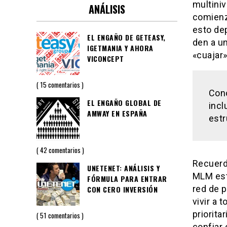
multiniv
ANÁLISIS
comienz
esto de
EL ENGAÑO DE GETEASY,
den a u
IGETMANIA Y AHORA
«cuajar
VICONCEPT
15 comentarios
Cono
EL ENGAÑO GLOBAL DE
incl
AMWAY EN ESPAÑA
estr
42 comentarios
Recuerd
UNETENET: ANÁLISIS Y
MLM est
FÓRMULA PARA ENTRAR
red de 
CON CERO INVERSIÓN
vivir a 
priorita
51 comentarios
confiar 