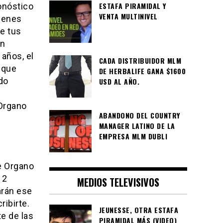
ESTAFA PIRAMIDAL Y
onóstico
VENTA MULTINIVEL
rdenes
e tus
en
años, el
CADA DISTRIBUIDOR MLM
 que
DE HERBALIFE GANA $1600
do
USD AL AÑO.
 Organo
ABANDONO DEL COUNTRY
MANAGER LATINO DE LA
EMPRESA MLM DUBLI
e Organo
12
MEDIOS TELEVISIVOS
arán ese
ribirte.
JEUNESSE, OTRA ESTAFA
e de las
PIRAMIDAL MÁS (VIDEO)