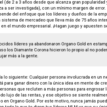
el (de 2 a 3 años desde que alcanza gran popularidad 
a a ser investigada), con un mínimo margen de error.
pende del enfoque que los líderes y dueños de la emp
n sistema de mercadeo que lleva más de 75 años int
» en el mundo empresarial. ¡Hagan juego y apuesten s
cidos líderes ya abandonaron Organo Gold en estamp
uso los Diamante Corona hicieron lo propio al no pode
ujar más a la gente.
a lo siguiente: Cualquier persona involucrada en un n
á para ganar dinero con la única idea en mente de cre
personas que recluten a más personas para engrosar l
todo lujo de las rentas, y ese objetivo se siente realme
rio en Organo Gold. Por este motivo, nunca jamás pue
en todo lo que te digan tus líderes MLM ya que su úni