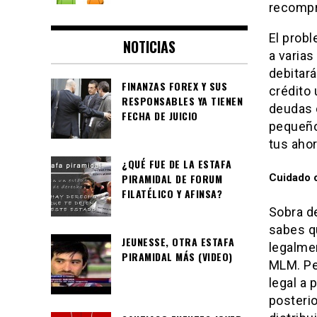
recompr
El probl
NOTICIAS
a varia
debitará
FINANZAS FOREX Y SUS
crédito 
RESPONSABLES YA TIENEN
deudas c
FECHA DE JUICIO
pequeño 
tus ahor
¿QUÉ FUE DE LA ESTAFA
Cuidado c
PIRAMIDAL DE FORUM
FILATÉLICO Y AFINSA?
Sobra d
sabes q
JEUNESSE, OTRA ESTAFA
legalme
PIRAMIDAL MÁS (VIDEO)
MLM. Pe
legal a 
posterio