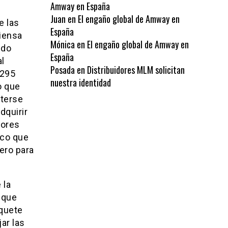
Amway en España
Juan
en
El engaño global de Amway en
e las
España
Piensa
Mónica
en
El engaño global de Amway en
ndo
España
l
Posada
en
Distribuidores MLM solicitan
1295
nuestra identidad
o que
eterse
dquirir
dores
ico que
ero para
 la
 que
aquete
ar las