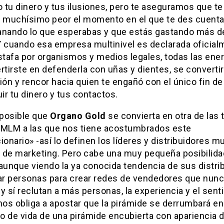
o tu dinero y tus ilusiones, pero te aseguramos que te
s muchísimo peor el momento en el que te des cuenta
anando lo que esperabas y que estás gastando más de
Y cuando esa empresa multinivel es declarada oficial
tafa por organismos y medios legales, todas las ener
rtirste en defenderla con uñas y dientes, se converti
ión y rencor hacia quien te engañó con el único fin de
r tu dinero y tus contactos.
posible que
Organo Gold
se convierta en otra de las 
 MLM a las que nos tiene acostumbrados este
ionario» -así lo definen los líderes y distribuidores mu
 de marketing. Pero cabe una muy pequeña posibilida
aunque viendo la ya conocida tendencia de sus distri
tar personas para crear redes de vendedores que nun
y sí reclutan a más personas, la experiencia y el sent
os obliga a apostar que la pirámide se derrumbará en 
o de vida de una pirámide encubierta con apariencia 