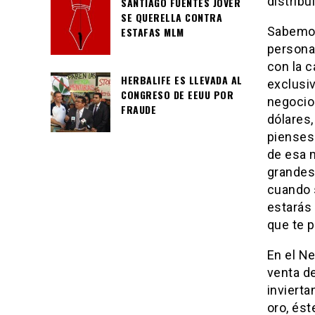
distribu
SANTIAGO FUENTES JOVER
SE QUERELLA CONTRA
Sabemos
ESTAFAS MLM
personas
con la c
HERBALIFE ES LLEVADA AL
exclusi
CONGRESO DE EEUU POR
negocio
FRAUDE
dólares
pienses
de esa 
grandes
cuando s
estarás
que te p
En el Ne
venta d
invierta
oro, ést