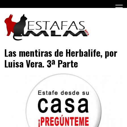
Saltar
al
contenido
Negocios MLM y estafas piramidales
Estafas MLM
Las mentiras de Herbalife, por
Luisa Vera. 3ª Parte