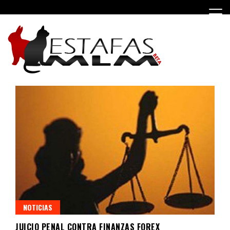
Saltar
al
contenido
Negocios MLM y estafas piramidales
Estafas MLM
NOTICIAS
JUICIO PENAL CONTRA FINANZAS FOREX