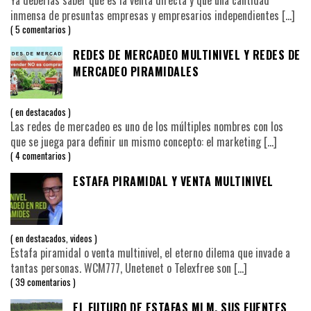
Ya deberías saber qué es la venta directa y que una cantidad
inmensa de presuntas empresas y empresarios independientes
[…]
5 comentarios
REDES DE MERCADEO MULTINIVEL Y REDES DE
MERCADEO PIRAMIDALES
en
destacados
Las redes de mercadeo es uno de los múltiples nombres con los
que se juega para definir un mismo concepto: el marketing
[…]
4 comentarios
ESTAFA PIRAMIDAL Y VENTA MULTINIVEL
en
destacados
,
videos
Estafa piramidal o venta multinivel, el eterno dilema que invade a
tantas personas. WCM777, Unetenet o Telexfree son
[…]
39 comentarios
EL FUTURO DE ESTAFAS MLM, SUS FUENTES