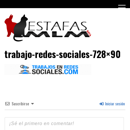
Saltar
al
contenido
Negocios MLM y estafas piramidales
Estafas MLM
trabajo-redes-sociales-728×90
Suscribirse
Iniciar sesión