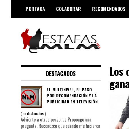
Saltar
PORTADA
COLABORAR
RECOMENDADOS
al
contenido
Negocios MLM y estafas
Estafas MLM
piramidales
Los 
DESTACADOS
gana
EL MULTINIVEL, EL PAGO
POR RECOMENDACIÓN Y LA
PUBLICIDAD EN TELEVISIÓN
en
destacados
Advierte a otras personas Propongo una
pregunta. Reconozco que cuando me hicieron