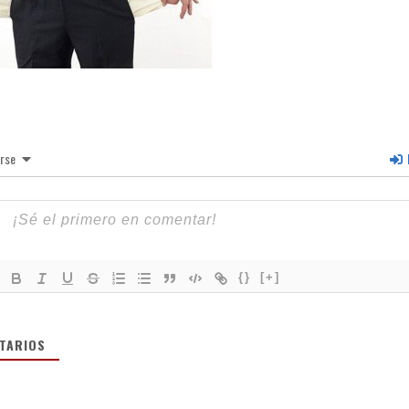
irse
I
{}
[+]
TARIOS