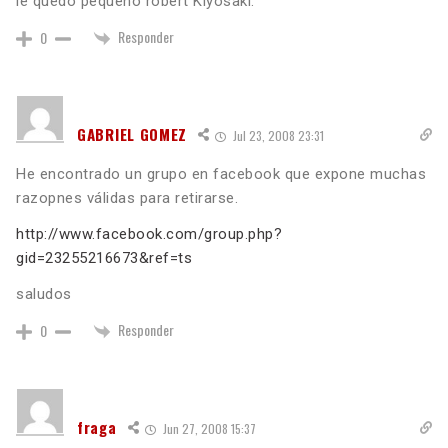
le quedo pequeño robert Kiyosaki.
Responder
0
GABRIEL GOMEZ
Jul 23, 2008 23:31
He encontrado un grupo en facebook que expone muchas
razopnes válidas para retirarse.
http://www.facebook.com/group.php?
gid=23255216673&ref=ts
saludos
Responder
0
fraga
Jun 27, 2008 15:37