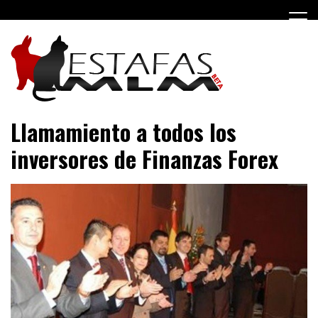
Saltar
al
contenido
Negocios MLM y estafas piramidales
Estafas MLM
Llamamiento a todos los
inversores de Finanzas Forex