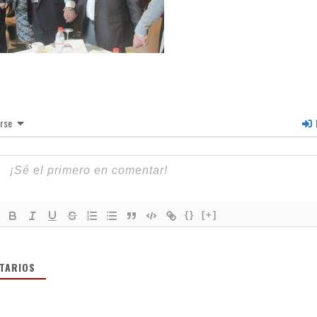
irse
I
{}
[+]
TARIOS