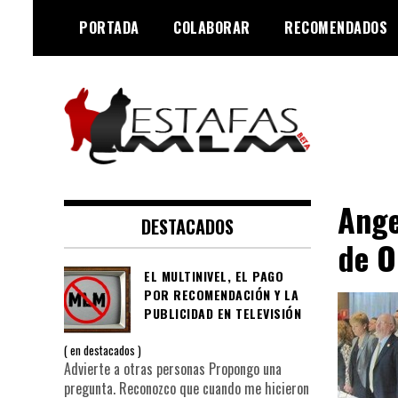
Saltar
PORTADA
COLABORAR
RECOMENDADOS
al
contenido
Negocios MLM y estafas
Estafas MLM
piramidales
Ange
DESTACADOS
de O
EL MULTINIVEL, EL PAGO
POR RECOMENDACIÓN Y LA
PUBLICIDAD EN TELEVISIÓN
en
destacados
Advierte a otras personas Propongo una
pregunta. Reconozco que cuando me hicieron