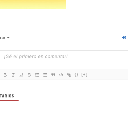
irse
I
{}
[+]
TARIOS