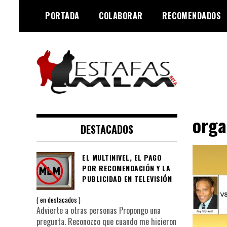
Saltar
PORTADA
COLABORAR
RECOMENDADOS
al
contenido
Negocios MLM y estafas
Estafas MLM
piramidales
orga
DESTACADOS
EL MULTINIVEL, EL PAGO
POR RECOMENDACIÓN Y LA
PUBLICIDAD EN TELEVISIÓN
en
destacados
Advierte a otras personas Propongo una
pregunta. Reconozco que cuando me hicieron