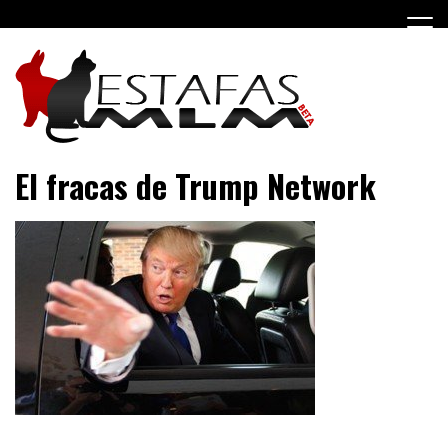
Saltar
al
contenido
Negocios MLM y estafas piramidales
Estafas MLM
El fracas de Trump Network