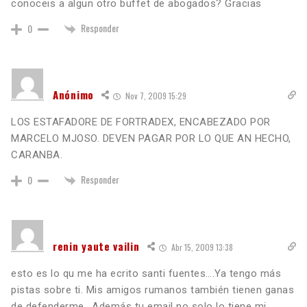
conoceis a algun otro buffet de abogados? Gracias
Responder
0
Anónimo
Nov 7, 2009 15:29
LOS ESTAFADORE DE FORTRADEX, ENCABEZADO POR
MARCELO MJOSO. DEVEN PAGAR POR LO QUE AN HECHO,
CARANBA.
Responder
0
renin yaute vailin
Abr 15, 2009 13:38
esto es lo qu me ha ecrito santi fuentes….Ya tengo más
pistas sobre ti. Mis amigos rumanos también tienen ganas
de defenderme., Además tu email no solo lo tiene mi