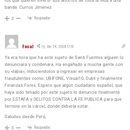
los que quieren invertir sus ahorros de toda la vida a una
banda .Curros Jimenez
Responder
0
Focal
Abr 24, 2008 17:16
Ya era hora que ha este sujeto de Santi Fuentes alguien lo
denunciara y condenara. Ha engañado a mucha gente con
su «labia», induciendolos a ingresar en empresas
fraudulentas como: UBIFONE, Visual10, Dubli y finalmente
Finanzas Forex. Espero que algún ciudadano español, que
haya sido timado por este sujeto lo denuncie finalmente
por ESTAFA y DELITOS CONTRA LA FE PUBLICA para que
termine en la cárcel, donde debería estar.
Saludos desde Perú,
Responder
0