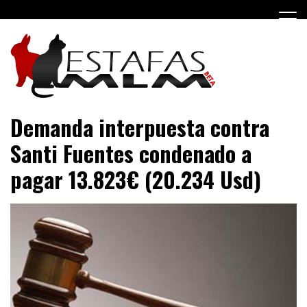
Saltar
al
contenido
Negocios MLM y estafas piramidales
Estafas MLM
Demanda interpuesta contra
Santi Fuentes condenado a
pagar 13.823€ (20.234 Usd)