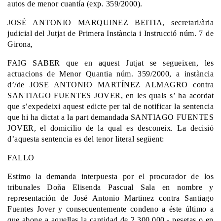
autos de menor cuantía (exp. 359/2000).
JOSÉ ANTONIO MARQUINEZ BEITIA, secretari/ària
judicial del Jutjat de Primera Instància i Instrucció núm. 7 de
Girona,
FAIG SABER que en aquest Jutjat se segueixen, les
actuacions de Menor Quantia núm. 359/2000, a instància
d’/de JOSE ANTONIO MARTÍNEZ ALMAGRO contra
SANTIAGO FUENTES JOVER, en les quals s’ ha acordat
que s’expedeixi aquest edicte per tal de notificar la sentencia
que hi ha dictat a la part demandada SANTIAGO FUENTES
JOVER, el domicilio de la qual es desconeix. La decisió
d’aquesta sentencia es del tenor literal següent:
FALLO
Estimo la demanda interpuesta por el procurador de los
tribunales Doña Elisenda Pascual Sala en nombre y
representación de José Antonio Martinez contra Santiago
Fuentes Jover y consecuentemente condeno a éste último a
que abone a aquellas la cantidad de 2.300.000.- pesetas o en